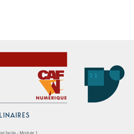
RE D’AUTOFORMATION ET DE FORMATION CONT
WALLONIE-BRUXELLES ENSEIGNEMENT
TIONS
RESSOURCES
SERVICES
ÉVÈNEMENTS
CAF NUM
LINAIRES
el facile - Module 1